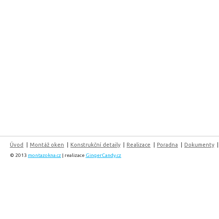
Úvod
Montáž oken
Konstrukční detaily
Realizace
Poradna
Dokumenty
© 2013
montazokna.cz
| realizace
GingerCandy.cz