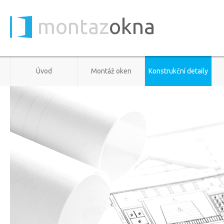
montaz
okna
Úvod
Montáž oken
Konstrukční detaily